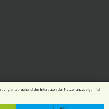
Öffnungszeiten
Newsletter
Impressum
Datenschutz
Gender-Hinweis
Werbung entsprechend der Interessen der Nutzer anzuzeigen. Ich
DETAILS