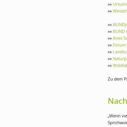
»»
Ursuli
»»
Wester
»»
BUNDj
»»
BUND O
»»
Kreis S
»»
Forum 
»»
Landsc
»»
Naturp
»»
Waldlab
Zu dem Pr
Nach
„Wenn vie
Sprichwor