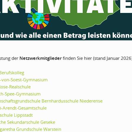
istung der
Netzwerkmitglieder
finden Sie hier (stand Januar 2026)
Berufskolleg
-von-Soest-Gymnasium
Rose-Realschule
ich-Spee-Gymnasium
schaftsgrundschule Bernhardusschule Niederense
-Arendt-Gesamtschule
schule Lippstadt
sche Sekundarschule Geseke
rgaretha Grundschule Warstein