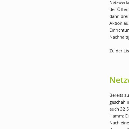
Netzwerkm
der Öffen
dann drei
Aktion au
Einrichtu
Nachhalti
Zu der Li
Netz
Bereits z
geschah i
auch 32 S
Hamm: Ein
Nach eine