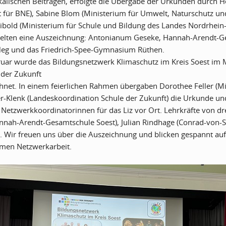
alischen Beiträgen, erfolgte die Übergabe der Urkunden durch H
t für BNE), Sabine Blom (Ministerium für Umwelt, Naturschutz u
eibold (Ministerium für Schule und Bildung des Landes Nordrhein
hielten eine Auszeichnung: Antonianum Geseke, Hannah-Arendt-
leg und das Friedrich-Spee-Gymnasium Rüthen.
uar wurde das Bildungsnetzwerk Klimaschutz im Kreis Soest im Mi
der Zukunft
hnet. In einem feierlichen Rahmen übergaben Dorothee Feller (Mi
-Klenk (Landeskoordination Schule der Zukunft) die Urkunde und
 Netzwerkkoordinatorinnen für das Liz vor Ort. Lehrkräfte von d
nnah-Arendt-Gesamtschule Soest), Julian Rindhage (Conrad-von
). Wir freuen uns über die Auszeichnung und blicken gespannt au
men Netzwerkarbeit.