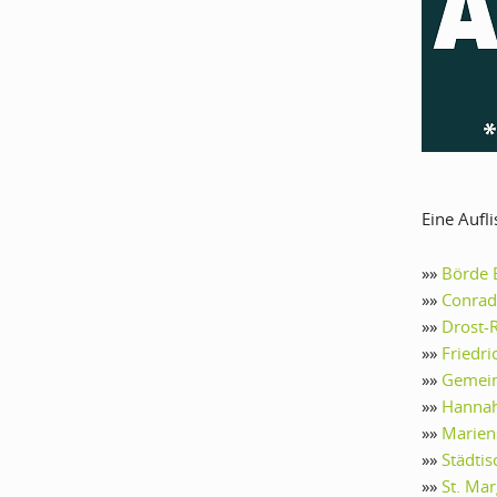
Eine Aufl
»»
Börde 
»»
Conrad
»»
Drost-
»»
Friedr
»»
Gemein
»»
Hannah
»»
Marien
»»
Städti
»»
St. Ma