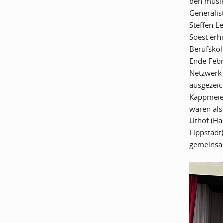
den musik
Generalis
Steffen L
Soest er
Berufskol
Ende Febr
Netzwerk 
ausgezeic
Kappmeier
waren als
Uthof (Ha
Lippstadt
gemeinsa